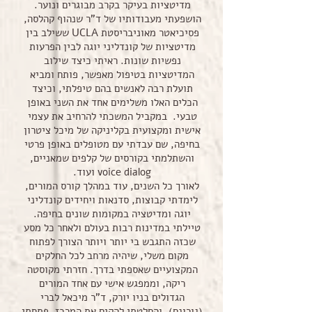
מדיטציות בעיקר בקרב מבוגרים ונוער.
הושפעתי מעבודותיו של ד"ר שנהוף קהלסה,
פסיכיאטר מאוניבריסטת UCLA ששילב בין
מדיטציות של קונדליני יוגה לבין הפרעות
נפשיות שונות. ראיתי כיצד שילוב
המדיטציות בטיפול מאפשר, פותח ומביא
תועלת רבה לאנשים בהם טיפלתי, וכיצד
הכלים האלו משלימים אחד את השני באופן
טבעי. במקביל המשכתי להרחיב את עצמי
אישית ומקצועית בקליניקה של מיכל ציטרון
בחיפה, שם עבדתי עם מטופלים באופן פרטי
והשתלמתי בקורסים של קלפים שמאניים,
voice dialog ועוד.
לאורך כל השנים, עוד במהלך קורס המורים,
לימדתי קבוצות, סדנאות ויחידים קונדליני
יוגה ומדיטציה במקומות שונים בחיפה.
טיילתי במדינות רבות בעולם ולאחר כל מסע
שכזה התגבש בי יותר ויותר הצורך לפתוח
מקום משלי, שיהיה מרחב לכל החלקים
המקצועיים שאספתי בדרך. חזרתי מקוסטה
ריקה, וממפגש אישי עם אחד המורים
הגדולים בניו יורק, ד"ר מיכאל לברי
(גורונם), והחלטתי להקים את המרכז. פתחתי