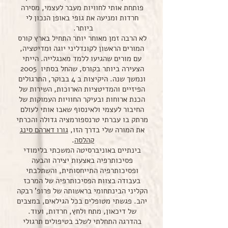
פותחת אותי לחוויות מעבר לעצמי, מסירה
חרדות ומניעה את גופי באופן הנכון לי
ביותר.
לא הרבה זמן מאוחר יותר התחיל בארץ קורס
המורים הראשון לקונדליני יוגה ומדיטציה,
עם מורים שהגיעו ללמד מאנגלייה. הייתי
הצעירה ביותר בקורס, שהחל בסתיו 2005
ונמשך שנה. היקיצות ב 4 בבוקר, התרגולים
הפיזיים והמדיטציות הארוכות, השירות של
הכנת ארוחות ובעיקר החוויות העמוקות של
החיבור לעצמי ולאינסוף שאבו אותי לעולם
מרתק בו עברתי טרנספורמציה גדולה והכרתי
את המורה שלי בדרך הזו,
גורו דארהם סינג
קהלסה
.
בינתיים באוניברסיטה המשכתי בלימודי
פסיכותרפיה באצעות יצירה והבעה
ופסיכותרפיה התייחסותית, והשתלבתי
בעבודה בצוות הפסיכותרפיה של המרכז
הקליני הבינתחומי בראשותה של פרופ' רבקה
יהב. פגשתי מטופלים בכל הגילאים, במצבים
של דיכאון, מתח ולחץ, חרדות, ועוד.
בהדרגה התחלתי לשלב בטיפולים תרגולי