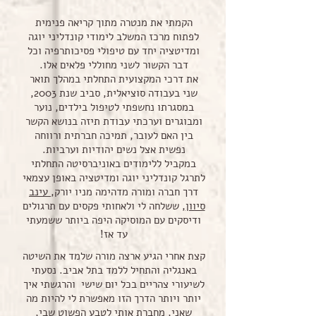
הקמתי את מנטרה מתוך קריאה פנימית
לפתוח מרכז המשלב לימודי קונדליני יוגה
ומדיטציה יחד עם טיפולי פסיכותרפיה וכל
דבר הקשור לשני מחוללי פלאים אלו.
את דרכי המקצועית התחלתי במהלך תואר
שני בעבודה סוציאלית, סביב שנת 2003,
במסגרתו נחשפתי לטיפול בילדים, נוער
ומבוגרים וערכתי עבודת תיזה בנושא הקשר
בין האם לעובר, תמיכה חברתית ורווחה
נפשית אצל נשים יהודיות וערביות.
במקביל ללימודים באוניברסיטה התחלתי
לתרגל קונדליני יוגה ומדיטציה באופן עצמאי
דרך חברה ומורה מדהימה מניו יורק,
עינב
סיוון
, ששלחה לי ולאחותי פקסים עם תרגולים
ודיסקים עם המוסיקה היפה ביותר ששמעתי
עד אז!
קצת אחרי הגיע ארצה מורה שלמד את השיטה
באנגליה והתחיל ללמד בתל אביב. נסעתי
לשיעורי צהריים בכל יום שישי והרגשתי איך
יותר ויותר הדרך הזו מאפשרת לי להיות מה
שאני, מחברת אותי לטבע הפשוט שבי,