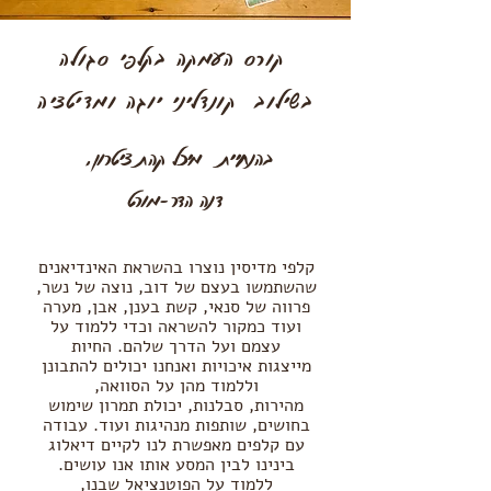
קורס העמקה בקלפי סגולה
בשילוב קונדליני יוגה ומדיטציה
בהנחיית מיכל קהת ציטרון,
דנה הדר-מורט
קלפי מדיסין נוצרו בהשראת האינדיאנים
שהשתמשו בעצם של דוב,
נוצה של נשר,
פרווה של סנאי, קשת בענן, אבן, מערה
ועוד כמקור
להשראה וכדי ללמוד על
עצמם ועל הדרך שלהם. החיות
מייצגות
איכויות ואנחנו יכולים להתבונן
וללמוד מהן על הסוואה,
מהירות,
סבלנות, יכולת תמרון שימוש
בחושים, שותפות מנהיגות ועוד.
עבודה
עם קלפים מאפשרת לנו לקיים דיאלוג
בינינו לבין המסע
אותו אנו עושים.
ללמוד על הפוטנציאל שבנו,