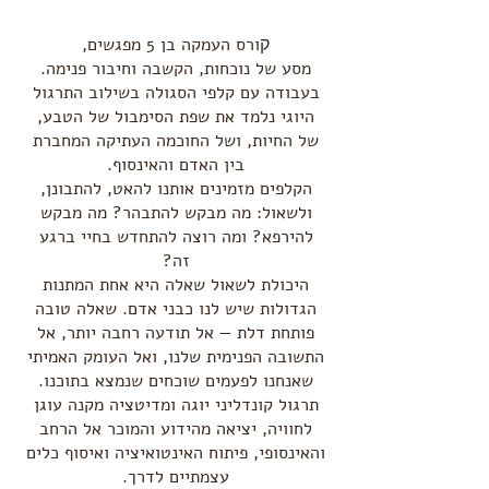
ורס העמקה בן 5 מפגשים,
ק
מסע של נוכחות, הקשבה וחיבור פנימה.
בעבודה עם קלפי הסגולה בשילוב התרגול
היוגי
נלמד את שפת הסימבול של הטבע,
של החיות, ושל החוכמה העתיקה המחברת
בין האדם והאינסוף.
הקלפים מזמינים אותנו להאט, להתבונן,
ולשאול:
מה מבקש להתבהר? מה מבקש
להירפא?
ומה רוצה להתחדש בחיי ברגע
זה?
היכולת לשאול שאלה היא אחת המתנות
הגדולות שיש לנו כבני אדם. שאלה טובה
פותחת דלת — אל תודעה רחבה יותר, אל
התשובה הפנימית שלנו, ואל העומק האמיתי
שאנחנו לפעמים שוכחים שנמצא בתוכנו.
תרגול קונדליני יוגה ומדיטציה מקנה עוגן
לחוויה, יציאה מהידוע והמוכר אל הרחב
והאינסופי, פיתוח האינטואיציה ואיסוף כלים
עצמתיים לדרך.