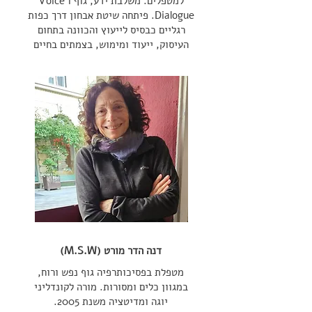
למטפלים. משלבת ידע, גוף ו Voice
Dialogue. פיתחה שיטת אבחון דרך כפות
רגליים כבסיס לייעוץ והכוונה בתחום
העיסוק, ייעוד ומימוש, בצמתים בחיים
דנה הדר מורט (M.S.W)
מטפלת בפסיכותרפיה גוף נפש ורוח,
במגוון כלים ומסורות.
מורה לקונדליני
יוגה ומדיטציה משנת
2005.