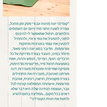
"קונדלני יוגה מהווה עבורי פסק זמן מהכל,
עצירה לשעה ווחצי מחי היום יום העמוסים
והלחוצים. תרגול שמאפשר לי להיכנס
לתוכי, להפעיל את גופי ורוחי, ולהתחיל
להטעין את עצמי באנרגיות מחזקות
ומרוממות. מדובר בסוג יוגה רוחני מאוד,
מיוחד במינו, העובד בצורה מדויקת על כל
הרבדים- הגוף, המיינד, הנפש והרוח, וזאת
באמצעות תרגול פיזי, מדיטציות מדהימות,
מוסיקה שמיימית ומנטרות מעוררות. דנה
מורתנו האהובה, מעבירה את התרגילים
בצורה מקצועית, רגישה, רוחנית, אוהבת
ומרוממת. אישיותה המופלאה קורנת לכל
עבר, ועוצמת הנתינה שלה היא דבר שלא
רואים בכל מקום...ממליצה בחום להגיע
ולחוות את חווית הקונדליני"
​