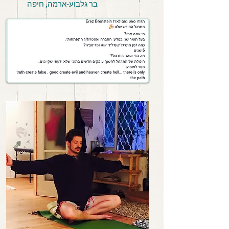
בר גלבוע-ארמה, חיפה