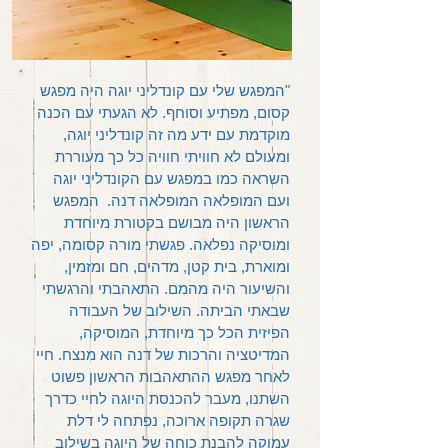
​"המפגש שלי עם קונדליני יוגה היה מפגש
קסום, מפתיע וסוחף. לא הגעתי עם הכנה
מוקדמת עם ידע מה זה קונדליני יוגה,
ומעולם לא חוויתי חוויה כל כך מעוררת
השראה כמו במפגש עם הקונדליני יוגה
ועם המופלאה המופלאה דנה. המפגש
הראשון היה מבושם בקטורת מיוחדת
ומוסיקה נפלאה. פגשתי מורה קסומה, יפה
ומוארת, בית קטן, מדהים, חם ומזמין,
והשיעור היה מהמם. התאהבתי והרגשתי
שבאתי הביתה. השילוב של העבודה
הפיזית הכל כך מיוחדת, המוסיקה,
המדיטציה והרכות של דנה הוא מנצח. חיי
לאחר מפגש ההתאהבות הראשון פשוט
השתנו, מעבר להכנסת היוגה לחיי כדרך
שגרה תקופה ארוכה, נפתחה לי דלת
עמוקה להבנת כוחה של היוגה בשילוב