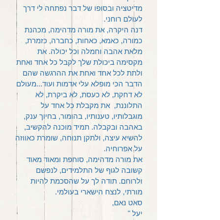
מדיטציה ובסופו של דבר נפתחה לי דרך
לעולם רוחני.
דנה היקרה, את מורה מדהימה, מכהנת
כמורה, כאמא, כאחות, כחברה, כזמרת,
מלאת אהבה וחמלה וכל יכולה. את
מקסימה ביכולת שלך לקבל כל אחד ואחת
ולתת לכל אחד ואחת את ההרגשה שהם
הדבר הכי מופלא עלי אדמות ועוד...מעולם
לא דחקת, לא כעסת, לא ביקרת, לא
התלוננת, את מקבלת כל אחד על
מוגבלותיו, טענותיו, בהומור, בחיוך ענק,
באהבה ובקבלה. תמיד מוכנה להקשיב,
להשיא עיצה, ולתקן תנוחה, שומרת כאווזה
על אפרוחיה.
את מורה מדהימה, סוחפת ומאוד מאוד
קשובה לגוף של התלמידים, לנפשם
ולרוחם. תודה לך על שהסכמת להיות
מורתי, לנצח הישארי בעולמי.
סאט נאם,
יעל "